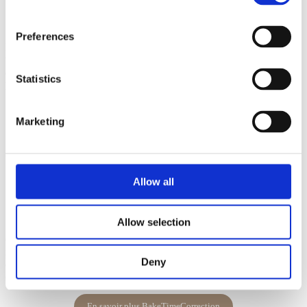
Preferences
Lors de la cuisson d’un mélange de produits, les minuteries intégrées
vous avertissent exactement quand charger ou décharger chaque
article. En parallèle, CombiSense régule l’humidité pour un équilibre
Statistics
parfait entre croustillant, moelleux et tendreté​.
En savoir plus Humidity control bake
Marketing
12:30
Quality assurance with BakeTimeCorrection
Allow all
Allow selection
Grâce à la technologie BakeTimeCorrection (BTC), les capteurs
intelligents détectent immédiatement toute variation de température
Deny
(comme une porte ouverte) et ajustent automatiquement le temps de
cuisson. Résultat : une qualité constante, sans gaspillage​.
En savoir plus BakeTimeCorrection