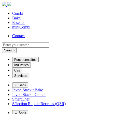
Combi
Bake
Essence
miniCombi
Contact
Search
Fonctionnalités
Industries
Cas
Services
← Back
Invoq Stackit Bake
Invoq Stackit Combi
SmartChef
Sélection Rapide Recettes (QSR)
← Back