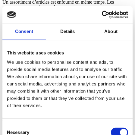
Un assortiment d’articles est enfourné en même temps. Les
programmes multi-étapes gèrent automatiquement le temps et
l’humidité pour garantir une texture optimale, même après stockage​.
12:00
Flexible use, one oven or two
Consent
Details
About
This website uses cookies
We use cookies to personalise content and ads, to
En dehors des heures de pointe, un seul four suffit. La fonction
provide social media features and to analyse our traffic.
MenuPlanner s’occupe de l’escalade automatique des recettes et du
préchauffage, vous offrant souplesse et économies. Lors de pics
We also share information about your use of our site with
d’activité, les deux fours peuvent fonctionner simultanément pour
our social media, advertising and analytics partners who
maximiser la productivité​.
may combine it with other information that you’ve
provided to them or that they’ve collected from your use
En savoir plus MenuPlanner Snacking
of their services.
12:03
Moist, crisp, and tender — every time
Consent
Necessary
Selection