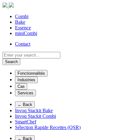
Combi
Bake
Essence
miniCombi
Contact
Search
Fonctionnalités
Industries
Cas
Services
← Back
Invoq Stackit Bake
Invoq Stackit Combi
SmartChef
Sélection Rapide Recettes (QSR)
← Back