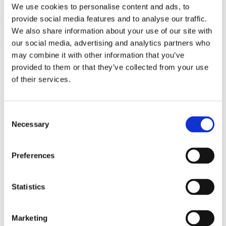
Example
We use cookies to personalise content and ads, to
provide social media features and to analyse our traffic.
– Invoq Hybrid 10-1/1 GN gives you 10 racks powered by 18 kW.
VERSUS
We also share information about your use of our site with
our social media, advertising and analytics partners who
– Invoq Hybrid 6-1/1 GN + Invoq Combi 6-1/1 GN give you 14
may combine it with other information that you’ve
racks powered by 18 kW.
provided to them or that they’ve collected from your use
of their services.
Consent
Necessary
Selection
Adaptez vos besoins par
Preferences
rapport aux heures creuses et
Statistics
aux heures de pointe.
Combinez les technologies de
Marketing