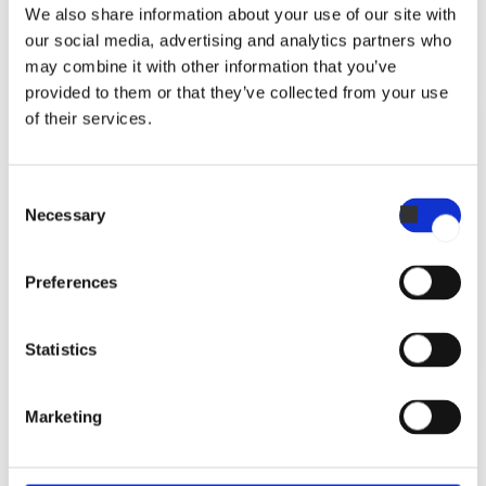
We also share information about your use of our site with
14:30
our social media, advertising and analytics partners who
Quick turbo rinse for a hygienic kitchen
may combine it with other information that you’ve
provided to them or that they’ve collected from your use
of their services.
Consent
For at opretholde høje hygiejnestandarder udfører
Necessary
ovnen en 15-minutters turbo-skylning, hvilket
Selection
sikrer, at den er ren og klar til fortsat produktion​.
Preferences
Lær mere om CareCycle
Statistics
Marketing
14:45
Fresh displays, all day long