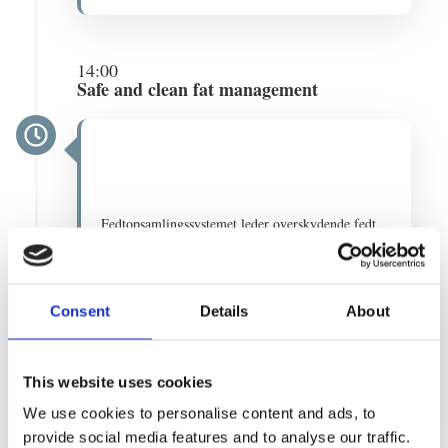
14:00
Safe and clean fat management
Fedtopsamlingssystemet leder overskydende fedt
ned i en opsamlingsbeholder under ovnen. Ingen
tilstoppede afløb, dyre VVS-udgifter eller
ubehagelige lugte – kun et renere og sikrere
arbejdsmiljø​.
Consent
Details
About
Læs om Fat Separation System
This website uses cookies
We use cookies to personalise content and ads, to
provide social media features and to analyse our traffic.