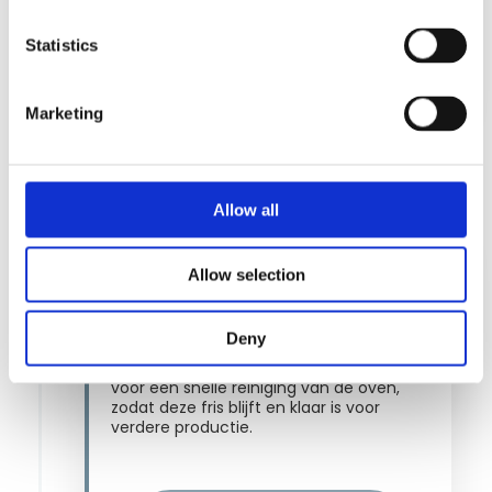
Leer meer over Fat Separation
Statistics
System
Marketing
14:30
Quick turbo rinse for a hygienic kitchen
Allow all
Allow selection
Deny
Om hoge hygiënenormen te handhaven,
zorgt een 15-minuten turbo-spoeling
voor een snelle reiniging van de oven,
zodat deze fris blijft en klaar is voor
verdere productie​.