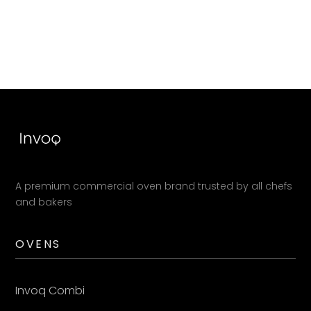
A premium commercial oven brand trusted by all chefs
and bakers
OVENS
Invoq Combi