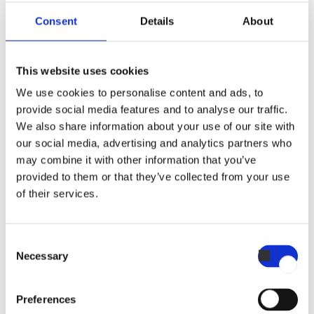
bestanden automatisch opgeslagen en
kunnen deze worden gedownload in PDF-
Consent
Details
About
formaat, zodat naleving van
voedselveiligheidsvoorschriften
eenvoudig wordt gegarandeerd​.
This website uses cookies
We use cookies to personalise content and ads, to
14:00
provide social media features and to analyse our traffic.
Safe and clean fat management
We also share information about your use of our site with
our social media, advertising and analytics partners who
may combine it with other information that you’ve
provided to them or that they’ve collected from your use
of their services.
Het vetafscheidingssysteem leidt
overtollig vet af naar een opvangbak
Consent
onder de oven. Geen verstopte
afvoeren, dure loodgieterskosten of
Necessary
Selection
onaangename geuren – alleen een
schonere en veiligere werkomgeving.
Preferences