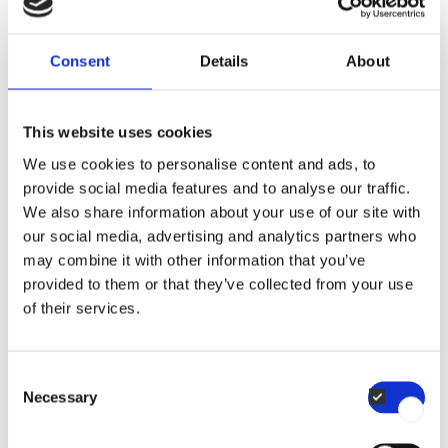
Consent
Details
About
This website uses cookies
Un ciclo turbo de 15 minutos mantiene el
horno limpio e higiénico, listo para la
We use cookies to personalise content and ads, to
producción de la noche sin afectar la
provide social media features and to analyse our traffic.
eficiencia operativa​.
We also share information about your use of our site with
our social media, advertising and analytics partners who
may combine it with other information that you’ve
Más información sobre
provided to them or that they’ve collected from your use
CareCycle
of their services.
Consent
Necessary
15:15
Selection
Dinner prep made simple