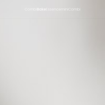
Combi
Bake
Essence
miniCombi